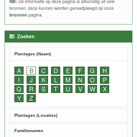
NB:
De informatie op deze pagina is afkomstig uit vele
bronnen, deze kunnen worden geraadpleegd op onze
bronnen
pagina.
Zoeken
Plantages (Naam)
A
B
C
D
E
F
G
H
I
J
K
L
M
N
O
P
Q
R
S
T
U
V
W
X
Y
Z
Plantages (Locaties)
Familienamen