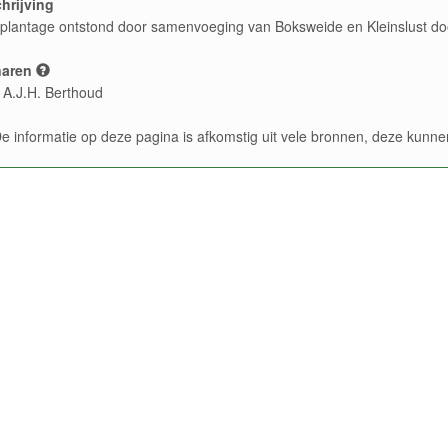
hrijving
plantage ontstond door samenvoeging van Boksweide en Kleinslust doo
naren
 A.J.H. Berthoud
e informatie op deze pagina is afkomstig uit vele bronnen, deze kun