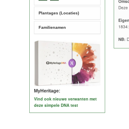
Omsc
Deze 
Plantages (Locaties)
Eige
1834:
Familienamen
NB:
D
MyHeritage:
Vind ook nieuwe verwanten met
deze simpele DNA test