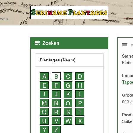
Zoeken
P
Sran
Plantages (Naam)
Klein
A
B
C
D
Locat
Tapoe
E
F
G
H
I
J
K
L
Groot
M
N
O
P
903 a
Q
R
S
T
Prod
U
V
W
X
Suike
Y
Z