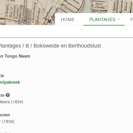
HOME
PLANTAGES
lantages / B / Boksweide en Berthoudslust
an Tongo Naam
ie
ripakreek
te
kkers (1834)
ucten
r (1834)