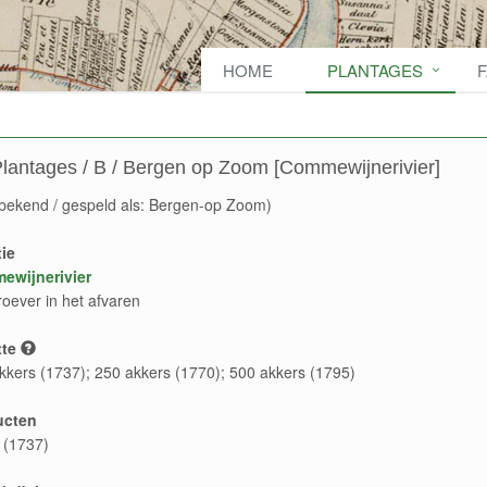
HOME
PLANTAGES
lantages / B / Bergen op Zoom [Commewijnerivier]
bekend / gespeld als: Bergen-op Zoom)
ie
ewijnerivier
roever in het afvaren
te
kkers (1737); 250 akkers (1770); 500 akkers (1795)
ucten
e (1737)