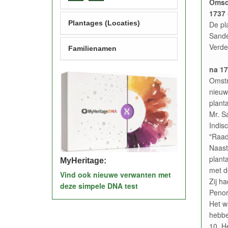
Omsc
1737 
Plantages (Locaties)
De pl
Sande
Verde
Familienamen
na 17
Omstr
nieuw
plant
Mr. S
Indis
"Raad 
Naast
plant
MyHeritage:
met d
Vind ook nieuwe verwanten met
Zij h
deze simpele DNA test
Penor
Het w
hebbe
10. H