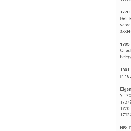
1770 
Reini
voord
akker
1793 
Onbek
beleg
1801 
In 18
Eige
?-173
1737?
1770-
1793?
NB:
D