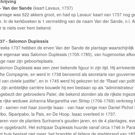
hrijving
- Van der Sande
(kaart Lavaux, 1737)
antage was 522 akkers groot, en had op Lavaux' kaart van 1737 nog g
. In de kerkboeken is 1 vermelding van de naam Van der Sande, n.l. A
r is niets over hem bekend.
37 - Salomon Duplessis
eeks 1737 hebben de erven Van der Sande de plantage waarschijnlijk v
e eigenaar was Salomon Duplessis (1705-1785), van hugenootse afko
age naar zijn geboorteplaats.
alomon Duplessis was een zeer bekende figuur in zijn tijd. Hij arriveer
che Compagnie, en werd in 1738 benoemd als secretaris van gouverneur
van civiele justitie", en in 1745 werd hij gekozen tot de "Raad van politi
 zijn ambtelijke carrière bouwde hij een bestaan op als "administrateur 
agebezit der gebroeders Pater, die bekend stonden als de rijkste ingeze
e rijke weduwe Johanna Margaretha van Striep (1706-1769) verkreeg hi
ad - samen met haar zoontje Isaac - van haar vorige man Daniel Pichot I
ibo, Siparipabo, la Paix, en De Hoop. Isaac overleed in 1737.
aren voor de planters Suriname's gouden jaren, en de 4 plantages, ev
n opgebracht. Het echtpaar Duplessis huurde vanaf circa 1746 in Par
et huis bestaat niet meer, het brandde af tijdens de stadsbrand van 182