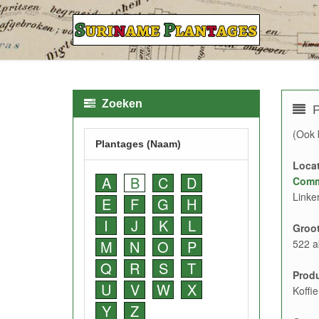
Zoeken
P
(Ook 
Plantages (Naam)
Locat
A
B
C
D
Comm
Linke
E
F
G
H
I
J
K
L
Groot
M
N
O
P
522 a
Q
R
S
T
Prod
U
V
W
X
Koffi
Y
Z