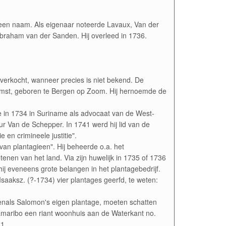
een naam. Als eigenaar noteerde Lavaux, Van der
braham van der Sanden. Hij overleed in 1736.
erkocht, wanneer precies is niet bekend. De
mst, geboren te Bergen op Zoom. Hij hernoemde de
de in 1734 in Suriname als advocaat van de West-
 Van de Schepper. In 1741 werd hij lid van de
e en crimineele justitie".
van plantagieen". Hij beheerde o.a. het
tenen van het land. Via zijn huwelijk in 1735 of 1736
j eveneens grote belangen in het plantagebedrijf.
saaksz. (?-1734) vier plantages geerfd, te weten:
enals Salomon's eigen plantage, moeten schatten
amaribo een riant woonhuis aan de Waterkant no.
1.