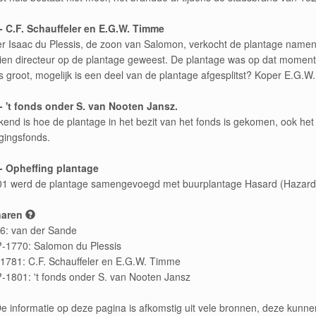
- C.F. Schauffeler en E.G.W. Timme
er Isaac du Plessis, de zoon van Salomon, verkocht de plantage name
ien directeur op de plantage geweest. De plantage was op dat moment
s groot, mogelijk is een deel van de plantage afgesplitst? Koper E.G.W
- 't fonds onder S. van Nooten Jansz.
end is hoe de plantage in het bezit van het fonds is gekomen, ook het 
gingsfonds.
- Opheffing plantage
01 werd de plantage samengevoegd met buurplantage Hasard (Hazard
naren
6: van der Sande
-1770: Salomon du Plessis
1781: C.F. Schauffeler en E.G.W. Timme
-1801: 't fonds onder S. van Nooten Jansz
e informatie op deze pagina is afkomstig uit vele bronnen, deze kun