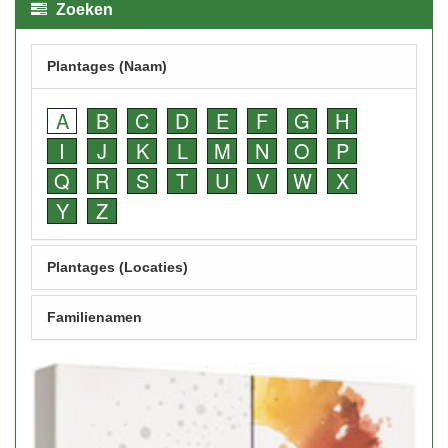
Zoeken
Plantages (Naam)
A
B
C
D
E
F
G
H
I
J
K
L
M
N
O
P
Q
R
S
T
U
V
W
X
Y
Z
Plantages (Locaties)
Familienamen