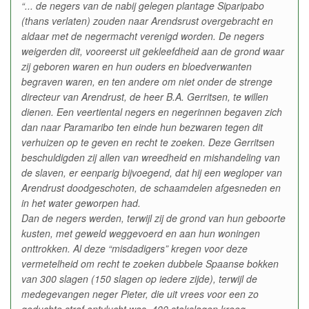
“... de negers van de nabij gelegen plantage Siparipabo
(thans verlaten) zouden naar Arendsrust overgebracht en
aldaar met de negermacht verenigd worden. De negers
weigerden dit, vooreerst uit gekleefdheid aan de grond waar
zij geboren waren en hun ouders en bloedverwanten
begraven waren, en ten andere om niet onder de strenge
directeur van Arendrust, de heer B.A. Gerritsen, te willen
dienen. Een veertiental negers en negerinnen begaven zich
dan naar Paramaribo ten einde hun bezwaren tegen dit
verhuizen op te geven en recht te zoeken. Deze Gerritsen
beschuldigden zij allen van wreedheid en mishandeling van
de slaven, er eenparig bijvoegend, dat hij een wegloper van
Arendrust doodgeschoten, de schaamdelen afgesneden en
in het water geworpen had.
Dan de negers werden, terwijl zij de grond van hun geboorte
kusten, met geweld weggevoerd en aan hun woningen
onttrokken. Al deze “misdadigers” kregen voor deze
vermetelheid om recht te zoeken dubbele Spaanse bokken
van 300 slagen (150 slagen op iedere zijde), terwijl de
medegevangen neger Pieter, die uit vrees voor een zo