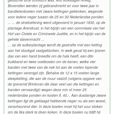
geduchte straf ontvlucht was, 400 stokslagen kreeg.
Bovendien werden zij gebrandmerkt en voor twee jaar in
bandietenboeien met zware kettingen geklonken, wegende
voor iedere neger tussen de 25 en 30 Nederlandse ponden
... ... de strafoefening werd uitgevoerd in januari 1830, op de
plantage Arendrust, in het bijzijn van een commissie van het
Hof van Civiele en Crimineele Justitie, en in het bijzijn van de
gehele slavenmacht ...
... op de suikerplantage wordt de gestrafte met een ketting
aan het stookgat vastgeklonken. In welk geval hij een ijzeren
das van een hand breedte om de hals heeft, een dito
buikband en twee voetboeien om de benen, welke vier
banden met twee van de nek tot aan de voeten lopende
kettingen verenigd zijn. Behalve de 12 a 15 voeten lange
sleepketting, die aan de muur vastzit (volgens opgave van
de ijzersmid Brinkman die daar veel van die kettingen en
banden vervaardigt) wegen deze min of meer 25
nederlandse ponden en kosten fl. 40,-. Aan dusdanige zware
kettingen ligt de geklaagd hebbende neger nu als een woest,
verscheurend dier. In deze boeien moet hij het vuur stoken
om de lika sterk te doen koken. In deze boeien nu blijft hij