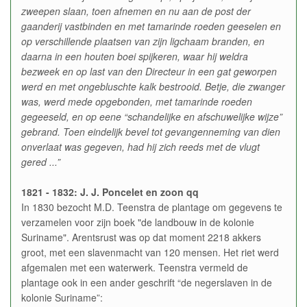
zweepen slaan, toen afnemen en nu aan de post der
gaanderij vastbinden en met tamarinde roeden geeselen en
op verschillende plaatsen van zijn ligchaam branden, en
daarna in een houten boei spijkeren, waar hij weldra
bezweek en op last van den Directeur in een gat geworpen
werd en met ongebluschte kalk bestrooid. Betje, die zwanger
was, werd mede opgebonden, met tamarinde roeden
gegeeseld, en op eene “schandelijke en afschuwelijke wijze”
gebrand. Toen eindelijk bevel tot gevangenneming van dien
onverlaat was gegeven, had hij zich reeds met de vlugt
gered ...”
1821 - 1832: J. J. Poncelet en zoon qq
In 1830 bezocht M.D. Teenstra de plantage om gegevens te
verzamelen voor zijn boek "de landbouw in de kolonie
Suriname". Arentsrust was op dat moment 2218 akkers
groot, met een slavenmacht van 120 mensen. Het riet werd
afgemalen met een waterwerk. Teenstra vermeld de
plantage ook in een ander geschrift “de negerslaven in de
kolonie Suriname”: