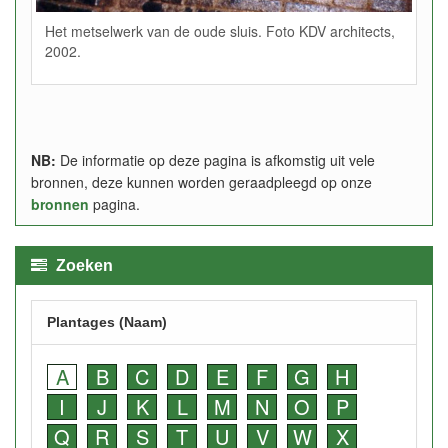
Het metselwerk van de oude sluis. Foto KDV architects,
2002.
NB:
De informatie op deze pagina is afkomstig uit vele
bronnen, deze kunnen worden geraadpleegd op onze
bronnen
pagina.
Zoeken
Plantages (Naam)
A
B
C
D
E
F
G
H
I
J
K
L
M
N
O
P
Q
R
S
T
U
V
W
X