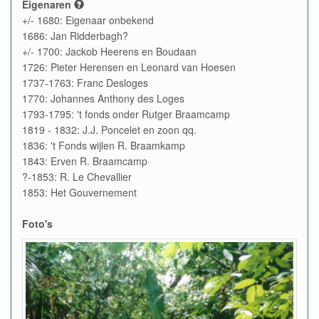
Eigenaren
+/- 1680: Eigenaar onbekend
1686: Jan Ridderbagh?
+/- 1700: Jackob Heerens en Boudaan
1726: Pieter Herensen en Leonard van Hoesen
1737-1763: Franc Desloges
1770: Johannes Anthony des Loges
1793-1795: 't fonds onder Rutger Braamcamp
1819 - 1832: J.J. Poncelet en zoon qq.
1836: 't Fonds wijlen R. Braamkamp
1843: Erven R. Braamcamp
?-1853: R. Le Chevallier
1853: Het Gouvernement
Foto's