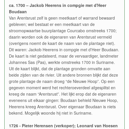
ca. 1700 – Jackob Heerens in compgie met d'Heer
Boudaan
Van Arentsrust zelf is geen meetkaart of warrand bewaard
gebleven; wel bestaat er een meetkaart van de
stroomopwaartse buurplantage Courcabo omstreeks 1700;
daarin worden ook de eigenaren van Arentsrust vermeld
(overigens noemt de kaart de naam van de plantage niet).
Dit waren: Jackob Heerens in compgie met d'Heer Boudaan.
De kaart is niet gedateerd, maar de vervaardiger, landmeter
Johannes Sas (Pas), werkte omstreeks 1700 in Suriname.
Uit de kaart blijkt, dat de plantage gronden omvatte aan
beide zijden van de rivier. Uit andere bronnen blijkt dat deze
grote plantage de naam droeg “de Nieuwe Hoop”. Op een
gegeven moment werd het rechteroeverdeel afgesplitst en
kreeg de naam “Arentsrust”. Het lijkt erop dat de eigenaren
eveneens uit elkaar gingen: Boudaan behield Nieuwe Hoop,
Heerens kreeg Arentsrust. Over eigenaar Boudaan is niets
bekend. Mogelijk woonde hij niet in Suriname.
1726 - Pieter Herensen (verkoper); Leonard van Hoesen