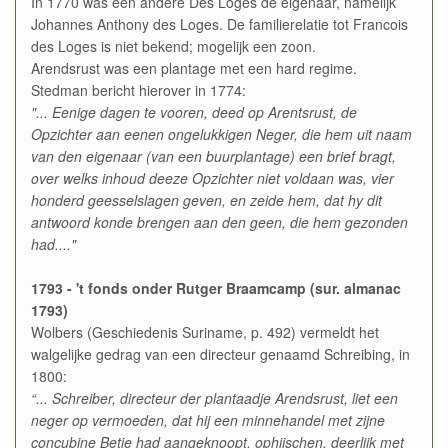
In 1770 was een andere Des Loges de eigenaar, namelijk
Johannes Anthony des Loges. De familierelatie tot Francois
des Loges is niet bekend; mogelijk een zoon.
Arendsrust was een plantage met een hard regime.
Stedman bericht hierover in 1774:
"... Eenige dagen te vooren, deed op Arentsrust, de
Opzichter aan eenen ongelukkigen Neger, die hem uit naam
van den eigenaar (van een buurplantage) een brief bragt,
over welks inhoud deeze Opzichter niet voldaan was, vier
honderd geesselslagen geven, en zeide hem, dat hy dit
antwoord konde brengen aan den geen, die hem gezonden
had...."
1793 - 't fonds onder Rutger Braamcamp (sur. almanac
1793)
Wolbers (Geschiedenis Suriname, p. 492) vermeldt het
walgelijke gedrag van een directeur genaamd Schreibing, in
1800:
“... Schreiber, directeur der plantaadje Arendsrust, liet een
neger op vermoeden, dat hij een minnehandel met zijne
concubine Betje had aangeknoopt, ophijschen, deerlijk met