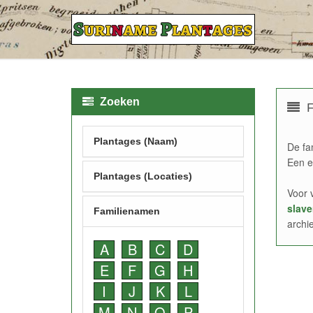
Zoeken
F
Plantages (Naam)
De fa
Een e
Plantages (Locaties)
Voor 
slave
Familienamen
archi
A
B
C
D
E
F
G
H
I
J
K
L
M
N
O
P