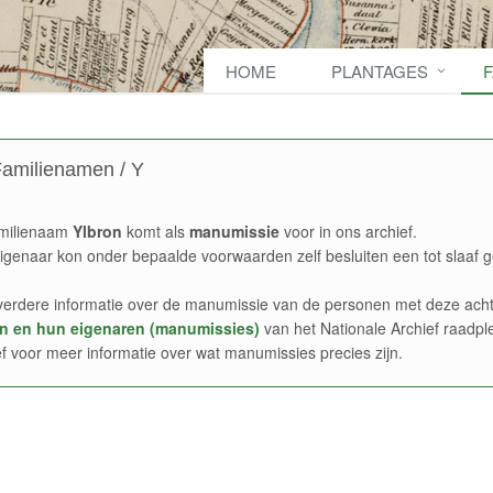
HOME
PLANTAGES
amilienamen / Y
milienaam
Ylbron
komt als
manumissie
voor in ons archief.
igenaar kon onder bepaalde voorwaarden zelf besluiten een tot slaaf g
verdere informatie over de manumissie van de personen met deze acht
n en hun eigenaren (manumissies)
van het Nationale Archief raadpl
ef voor meer informatie over wat manumissies precies zijn.