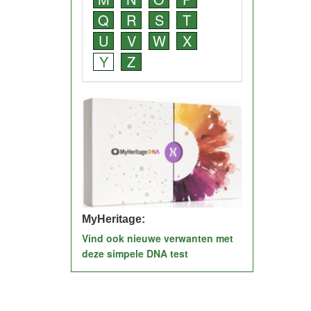
Q
R
S
T
U
V
W
X
Y
Z
MyHeritage:
Vind ook nieuwe verwanten met
deze simpele DNA test