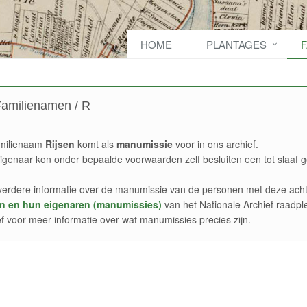
HOME
PLANTAGES
amilienamen / R
milienaam
Rijsen
komt als
manumissie
voor in ons archief.
igenaar kon onder bepaalde voorwaarden zelf besluiten een tot slaaf g
verdere informatie over de manumissie van de personen met deze acht
n en hun eigenaren (manumissies)
van het Nationale Archief raadpl
ef voor meer informatie over wat manumissies precies zijn.