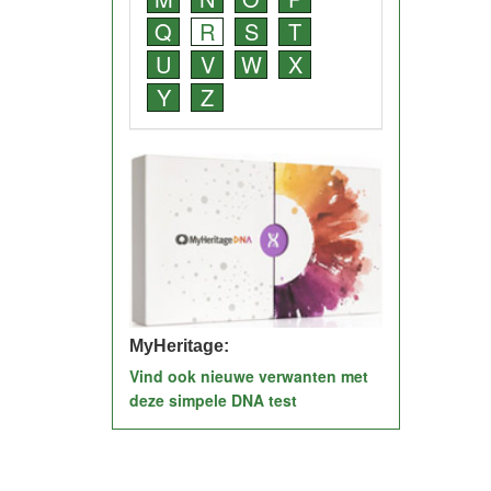
Q
R
S
T
U
V
W
X
Y
Z
MyHeritage:
Vind ook nieuwe verwanten met
deze simpele DNA test