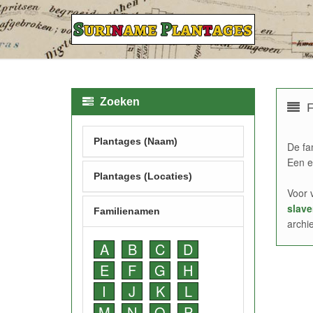
Zoeken
F
Plantages (Naam)
De fa
Een e
Plantages (Locaties)
Voor 
slave
Familienamen
archi
A
B
C
D
E
F
G
H
I
J
K
L
M
N
O
P