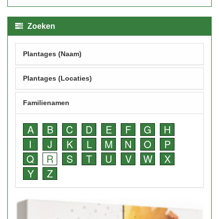
Zoeken
Plantages (Naam)
Plantages (Locaties)
Familienamen
A
B
C
D
E
F
G
H
I
J
K
L
M
N
O
P
Q
R
S
T
U
V
W
X
Y
Z