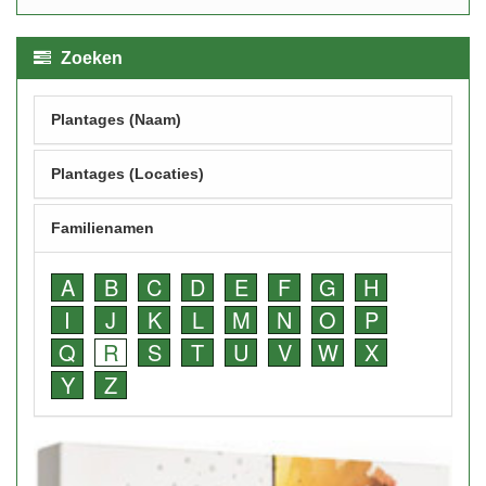
Zoeken
Plantages (Naam)
Plantages (Locaties)
Familienamen
A
B
C
D
E
F
G
H
I
J
K
L
M
N
O
P
Q
R
S
T
U
V
W
X
Y
Z