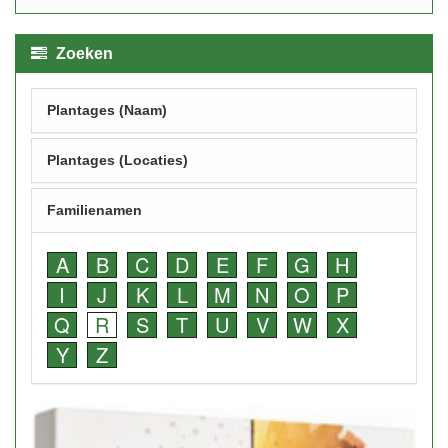
Zoeken
Plantages (Naam)
Plantages (Locaties)
Familienamen
A
B
C
D
E
F
G
H
I
J
K
L
M
N
O
P
Q
R
S
T
U
V
W
X
Y
Z