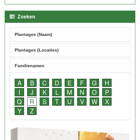
Zoeken
Plantages (Naam)
Plantages (Locaties)
Familienamen
A
B
C
D
E
F
G
H
I
J
K
L
M
N
O
P
Q
R
S
T
U
V
W
X
Y
Z