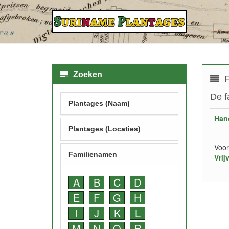
Zoeken
F
De f
Plantages (Naam)
Han
Plantages (Locaties)
Voor
Familienamen
Vrij
A
B
C
D
E
F
G
H
I
J
K
L
M
N
O
P