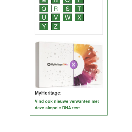
Q
R
S
T
U
V
W
X
Y
Z
MyHeritage:
Vind ook nieuwe verwanten met
deze simpele DNA test