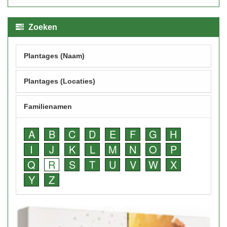
Zoeken
Plantages (Naam)
Plantages (Locaties)
Familienamen
A
B
C
D
E
F
G
H
I
J
K
L
M
N
O
P
Q
R
S
T
U
V
W
X
Y
Z