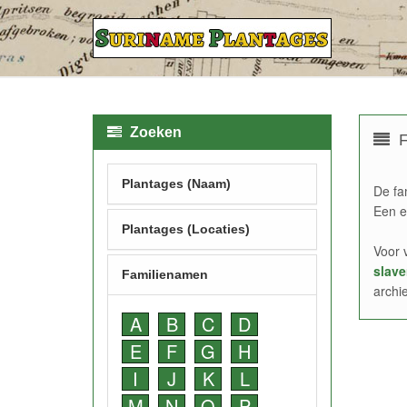
Zoeken
F
Plantages (Naam)
De fa
Een e
Plantages (Locaties)
Voor 
slave
Familienamen
archi
A
B
C
D
E
F
G
H
I
J
K
L
M
N
O
P