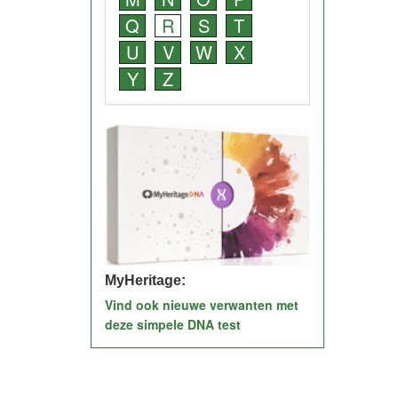
Q
R
S
T
U
V
W
X
Y
Z
MyHeritage:
Vind ook nieuwe verwanten met
deze simpele DNA test