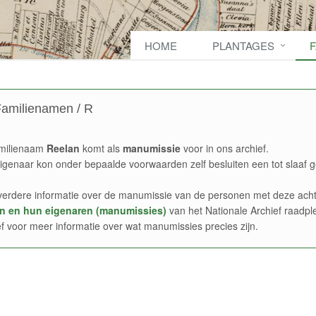
HOME
PLANTAGES
amilienamen / R
milienaam
Reelan
komt als
manumissie
voor in ons archief.
igenaar kon onder bepaalde voorwaarden zelf besluiten een tot slaaf g
verdere informatie over de manumissie van de personen met deze acht
n en hun eigenaren (manumissies)
van het Nationale Archief raadpl
ef voor meer informatie over wat manumissies precies zijn.