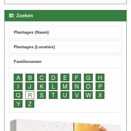
Zoeken
Plantages (Naam)
Plantages (Locaties)
Familienamen
A
B
C
D
E
F
G
H
I
J
K
L
M
N
O
P
Q
R
S
T
U
V
W
X
Y
Z