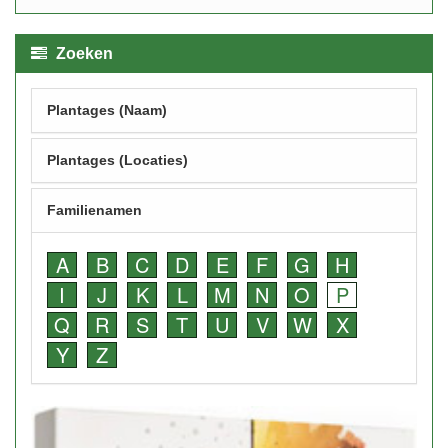
Zoeken
Plantages (Naam)
Plantages (Locaties)
Familienamen
A
B
C
D
E
F
G
H
I
J
K
L
M
N
O
P
Q
R
S
T
U
V
W
X
Y
Z